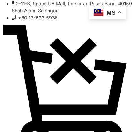
Skip
2-11-3, Space U8 Mall, Persiaran Pasak Bumi, 40150
to
Shah Alam, Selangor
MS
content
+60 12-693 5938