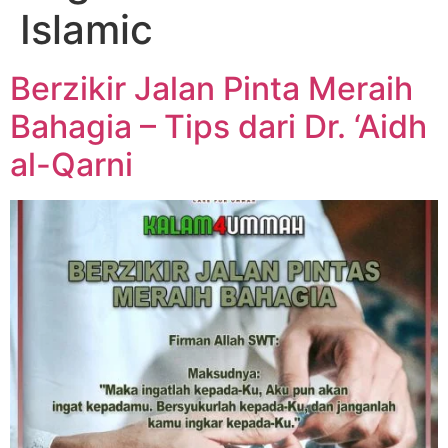
Islamic
Berzikir Jalan Pinta Meraih
Bahagia – Tips dari Dr. ‘Aidh
al-Qarni