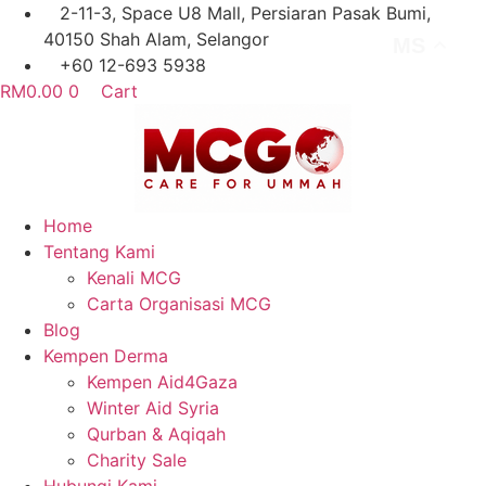
Skip
2-11-3, Space U8 Mall, Persiaran Pasak Bumi, 40150
to
Shah Alam, Selangor
MS
content
+60 12-693 5938
RM
0.00
0
Cart
Home
Tentang Kami
Kenali MCG
Carta Organisasi MCG
Blog
Kempen Derma
Kempen Aid4Gaza
Winter Aid Syria
Qurban & Aqiqah
Charity Sale