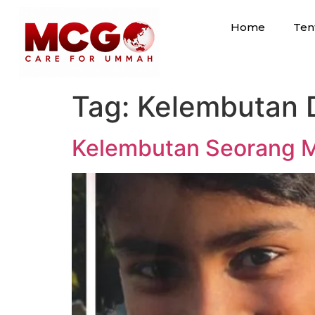
Home
Ten
Tag:
Kelembutan 
Kelembutan Seorang 