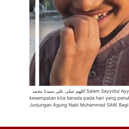
اللهم صلى على سيدنا محمد Salam Sayyidul Ayyam diucapkan kepada sahabat-sahabat semua yang dirahmati Allah SWT. Hari Jumaat menjelma lagi. Di
kesempatan kita berada pada hari yang penu
Junjungan Agung Nabi Muhammad SAW. Bagi p