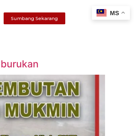
MS
Sumbang Sekarang
eburukan