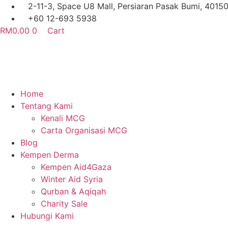
Skip
2-11-3, Space U8 Mall, Persiaran Pasak Bumi, 4015
to
+60 12-693 5938
content
RM
0.00
0
Cart
Home
Tentang Kami
Kenali MCG
Carta Organisasi MCG
Blog
Kempen Derma
Kempen Aid4Gaza
Winter Aid Syria
Qurban & Aqiqah
Charity Sale
Hubungi Kami