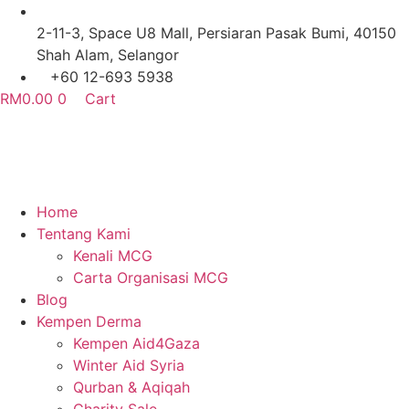
Skip
to
2-11-3, Space U8 Mall, Persiaran Pasak Bumi, 40150
content
Shah Alam, Selangor
+60 12-693 5938
RM
0.00
0
Cart
Home
Tentang Kami
Kenali MCG
Carta Organisasi MCG
Blog
Kempen Derma
Kempen Aid4Gaza
Winter Aid Syria
Qurban & Aqiqah