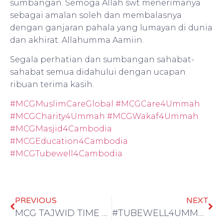
sumbangan. Semoga Allah swt menerimanya
sebagai amalan soleh dan membalasnya
dengan ganjaran pahala yang lumayan di dunia
dan akhirat. Allahumma Aamiin.
Segala perhatian dan sumbangan sahabat-
sahabat semua didahului dengan ucapan
ribuan terima kasih.
#MCGMuslimCareGlobal
#MCGCare4Ummah
#MCGCharity4Ummah
#MCGWakaf4Ummah
#MCGMasjid4Cambodia
#MCGEducation4Cambodia
#MCGTubewell4Cambodia
PREVIOUS
NEXT
MCG TAJWID TIME DI SHAH ALAM HARI TANPA KENDERAAN
#TUBEWELL4UMMAH