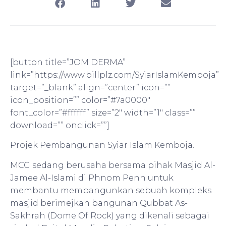
[button title=”JOM DERMA”
link=”https://www.billplz.com/SyiarIslamKemboja”
target=”_blank” align=”center” icon=””
icon_position=”” color=”#7a0000″
font_color=”#ffffff” size=”2″ width=”1″ class=””
download=”” onclick=””]
Projek Pembangunan Syiar Islam Kemboja.
MCG sedang berusaha bersama pihak Masjid Al-
Jamee Al-Islami di Phnom Penh untuk
membantu membangunkan sebuah kompleks
masjid berimejkan bangunan Qubbat As-
Sakhrah (Dome Of Rock) yang dikenali sebagai