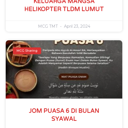
KELUARGA MANGSA
HELIKOPTER TLDM LUMUT
MCG TMT
April 23, 2024
MCG Sharing
JOM PUASA 6 DI BULAN
SYAWAL