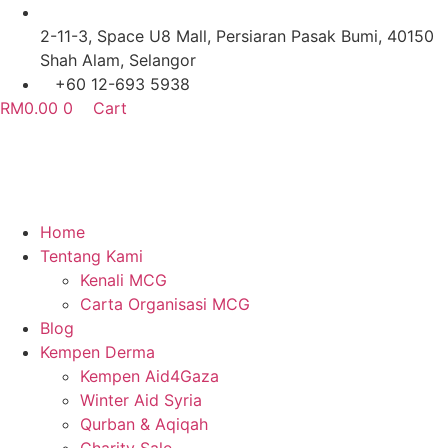
Skip
to
2-11-3, Space U8 Mall, Persiaran Pasak Bumi, 40150
content
Shah Alam, Selangor
+60 12-693 5938
RM
0.00
0
Cart
Home
Tentang Kami
Kenali MCG
Carta Organisasi MCG
Blog
Kempen Derma
Kempen Aid4Gaza
Winter Aid Syria
Qurban & Aqiqah