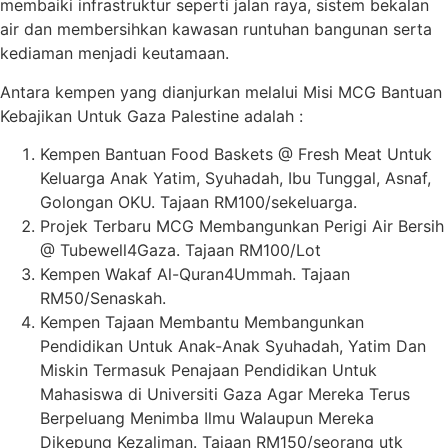
membaiki infrastruktur seperti jalan raya, sistem bekalan
air dan membersihkan kawasan runtuhan bangunan serta
kediaman menjadi keutamaan.
Antara kempen yang dianjurkan melalui Misi MCG Bantuan
Kebajikan Untuk Gaza Palestine adalah :
Kempen Bantuan Food Baskets @ Fresh Meat Untuk
Keluarga Anak Yatim, Syuhadah, Ibu Tunggal, Asnaf,
Golongan OKU. Tajaan RM100/sekeluarga.
Projek Terbaru MCG Membangunkan Perigi Air Bersih
@ Tubewell4Gaza. Tajaan RM100/Lot
Kempen Wakaf Al-Quran4Ummah. Tajaan
RM50/Senaskah.
Kempen Tajaan Membantu Membangunkan
Pendidikan Untuk Anak-Anak Syuhadah, Yatim Dan
Miskin Termasuk Penajaan Pendidikan Untuk
Mahasiswa di Universiti Gaza Agar Mereka Terus
Berpeluang Menimba Ilmu Walaupun Mereka
Dikepung Kezaliman. Tajaan RM150/seorang utk