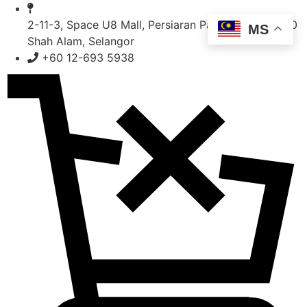
Skip
to
2-11-3, Space U8 Mall, Persiaran Pasak Bumi, 40150
MS
content
Shah Alam, Selangor
+60 12-693 5938