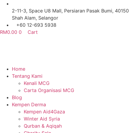
Skip
to
2-11-3, Space U8 Mall, Persiaran Pasak Bumi, 40150
content
Shah Alam, Selangor
+60 12-693 5938
RM
0.00
0
Cart
Home
Tentang Kami
Kenali MCG
Carta Organisasi MCG
Blog
Kempen Derma
Kempen Aid4Gaza
Winter Aid Syria
Qurban & Aqiqah